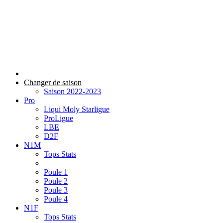
Changer de saison
Saison 2022-2023
Pro
Liqui Moly Starligue
ProLigue
LBE
D2F
N1M
Tops Stats
Poule 1
Poule 2
Poule 3
Poule 4
N1F
Tops Stats