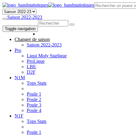
Saison 2022-2023
Toggle navigation
Changer de saison
Saison 2022-2023
Pro
Liqui Moly Starligue
ProLigue
LBE
D2F
N1M
Tops Stats
Poule 1
Poule 2
Poule 3
Poule 4
N1F
Tops Stats
Poule 1